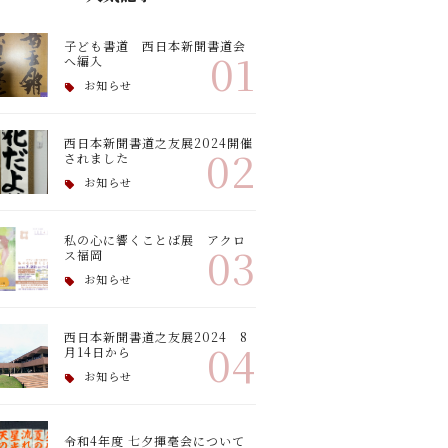
子ども書道 西日本新聞書道会
01
へ編入
お知らせ
西日本新聞書道之友展2024開催
02
されました
お知らせ
私の心に響くことば展 アクロ
03
ス福岡
お知らせ
西日本新聞書道之友展2024 8
04
月14日から
お知らせ
令和4年度 七夕揮毫会について